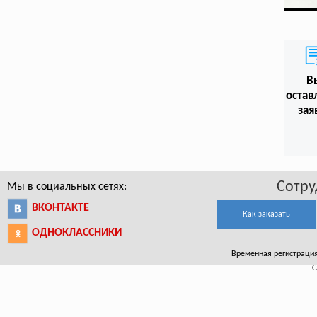
В
остав
зая
Сотру
Мы в социальных сетях:
ВКОНТАКТЕ
Как заказать
ОДНОКЛАССНИКИ
Временная регистрация 
С