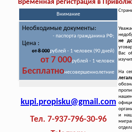
Временная регистрация в Приволж
Стран
Внимание
Необходимые документы:
Уваж
недоб
- паспорта гражданина РФ;
не до
Цена :
угова
от 8 000
рублей - 1 человек (90 дней)
Вас о
от 7 000
изучи
рублей - 1 человек
Бесплатно
На се
несовершеннолетние
лега
обозн
пропи
нашем
kupi.propisku@gmail.com
офици
орган
и наш
Тел. 7-937-796-30-96
мигра
отде