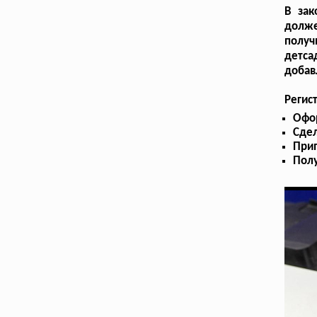
В зак
долже
получ
детса
добав
Регис
Офо
Сдел
Прип
Пол