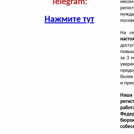
Telegram:
несом
регис
нужд
Нажмите тут
посов
На се
насто
досту
повыш
за 3 
увере
предо
более
и при
Наша 
регис
работ
Федер
бюро
собес